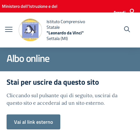
Vai ai contenuti
Vai al menu di navigazione
Vai al footer
Ministero dell'Istruzione e del
Accedi
Merito
Istituto Comprensivo
Statale
"Leonardo da Vinci"
Settala (MI)
Albo online
Stai per uscire da questo sito
Cliccando sul pulsante qui di seguito, uscirai da
questo sito e accederai ad un sito esterno.
Vai al link esterno