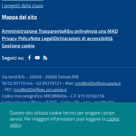
I progetti delle classi
Mappa del sito
Amministrazione Trasparente
Albo online
Invia una MAD
Privacy Policy
Note Legali
Dichiarazioni di accessibilità
Gestione cookie
Seguici su:
Via Verdi 8/b – 20049
-
20090 Settala (MI)
Tel 02.95770144 - 02.95379121
- Mail:
miic8bn004@istruzione.it
- PEC:
miic8bn004@pec.istruzione.it
Codice meccanografico: MIIC8BN004
- C.F. 91510760159
Codice Univoco Ufficio: : UFJPFE
- Codice iPA: : istsc_miic8bn004
Questo sito utilizza cookie tecnici per erogare i propri
servizi.
Per maggiori informazioni puoi leggere la
cookie
Concept & Design by
Designers Italia
policy
.
Sito web realizzato con CMS
SCUOLASTICO