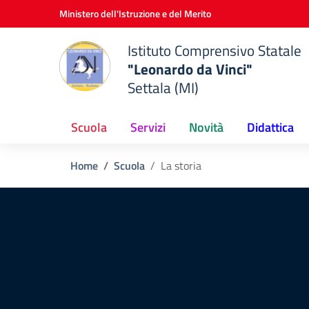
Vai ai contenuti
Vai al menu di navigazione
Vai al footer
Ministero dell'Istruzione e del Merito
Istituto Comprensivo Statale
"Leonardo da Vinci"
Settala (MI)
Scuola
Servizi
Novità
Didattica
Home
Scuola
La storia