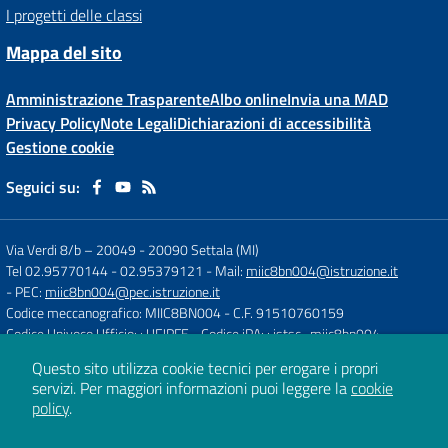
I progetti delle classi
Mappa del sito
Amministrazione Trasparente
Albo online
Invia una MAD
Privacy Policy
Note Legali
Dichiarazioni di accessibilità
Gestione cookie
Seguici su:
Via Verdi 8/b – 20049
-
20090 Settala (MI)
Tel 02.95770144 - 02.95379121
- Mail:
miic8bn004@istruzione.it
- PEC:
miic8bn004@pec.istruzione.it
Codice meccanografico: MIIC8BN004
- C.F. 91510760159
Codice Univoco Ufficio: : UFJPFE
- Codice iPA: : istsc_miic8bn004
Questo sito utilizza cookie tecnici per erogare i propri
servizi.
Per maggiori informazioni puoi leggere la
cookie
Concept & Design by
Designers Italia
policy
.
Sito web realizzato con CMS
SCUOLASTICO