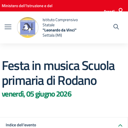
Vai ai contenuti
Vai al menu di navigazione
Vai al footer
Ministero dell'Istruzione e del
Accedi
Merito
Istituto Comprensivo
Statale
"Leonardo da Vinci"
Settala (MI)
Festa in musica Scuola
primaria di Rodano
venerdì, 05 giugno 2026
Indice dell'evento