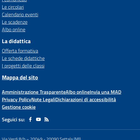
Le circolari
Calendario eventi
Le scadenze
Albo online
La didattica
Offerta formativa
Le schede didattiche
I progetti delle classi
Mappa del sito
Amministrazione Trasparente
Albo online
Invia una MAD
Privacy Policy
Note Legali
Dichiarazioni di accessibilità
Gestione cookie
Seguici su:
Via Verdi 8/b – 20049
-
20090 Settala (MI)