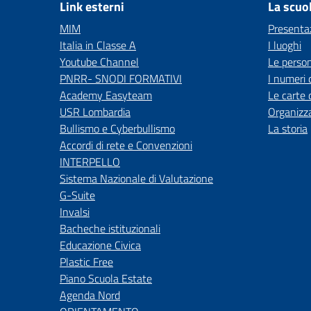
Link esterni
La scuo
MIM
Presenta
Italia in Classe A
I luoghi
Youtube Channel
Le perso
PNRR- SNODI FORMATIVI
I numeri 
Academy Easyteam
Le carte 
USR Lombardia
Organizz
Bullismo e Cyberbullismo
La storia
Accordi di rete e Convenzioni
INTERPELLO
Sistema Nazionale di Valutazione
G-Suite
Invalsi
Bacheche istituzionali
Educazione Civica
Plastic Free
Piano Scuola Estate
Agenda Nord