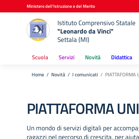
Vai ai contenuti
Vai al menu di navigazione
Vai al footer
Ministero dell'Istruzione e del Merito
Istituto Comprensivo Statale
"Leonardo da Vinci"
Settala (MI)
Scuola
Servizi
Novità
Didattica
Home
Novità
I comunicati
PIATTAFORMA 
PIATTAFORMA UN
Un mondo di servizi digitali per accomp
ragazzi nel percorso di crescita, per aiuta