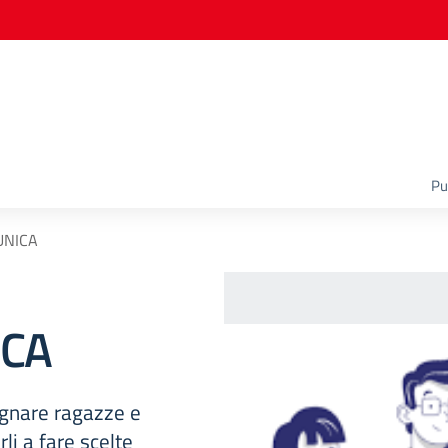
Pu
UNICA
ICA
agnare ragazze e
rli a fare scelte