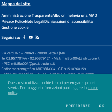
Mappa del sito
Amministrazione Trasparente
Albo online
Invia una MAD
Privacy Policy
Note Legali
Dichiarazioni di accessibilità
Gestione cookie
Seguici su:
Via Verdi 8/b – 20049
-
20090 Settala (MI)
Tel 02.95770144 - 02.95379121
- Mail:
miic8bn004@istruzione.it
- PEC:
miic8bn004@pec.istruzione.it
Codice meccanografico: MIIC8BN004
- C.F. 91510760159
Codice Univoco Ufficio: : UFJPFE
- Codice iPA: : istsc_miic8bn004
Questo sito utilizza cookie tecnici per erogare i propri
servizi.
Per maggiori informazioni puoi leggere la
cookie
Concept & Design by
Designers Italia
policy
.
Sito web realizzato con CMS
SCUOLASTICO
DEI COOKIE
PREFERENZE
OK