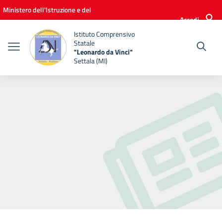
Vai ai contenuti
Vai al menu di navigazione
Vai al footer
Ministero dell'Istruzione e del
Accedi
Merito
Istituto Comprensivo
Statale
"Leonardo da Vinci"
Settala (MI)