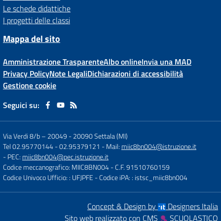
Le schede didattiche
I progetti delle classi
Mappa del sito
Amministrazione Trasparente
Albo online
Invia una MAD
Privacy Policy
Note Legali
Dichiarazioni di accessibilità
Gestione cookie
Seguici su:
Via Verdi 8/b – 20049
-
20090 Settala (MI)
Tel 02.95770144 - 02.95379121
- Mail:
miic8bn004@istruzione.it
- PEC:
miic8bn004@pec.istruzione.it
Codice meccanografico: MIIC8BN004
- C.F. 91510760159
Codice Univoco Ufficio: : UFJPFE
- Codice iPA: : istsc_miic8bn004
Concept & Design by
Designers Italia
Sito web realizzato con CMS
SCUOLASTICO