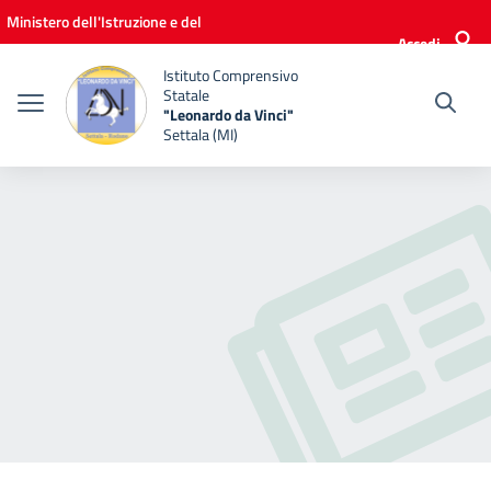
Vai ai contenuti
Vai al menu di navigazione
Vai al footer
Ministero dell'Istruzione e del
Accedi
Merito
Istituto Comprensivo
Statale
"Leonardo da Vinci"
Settala (MI)