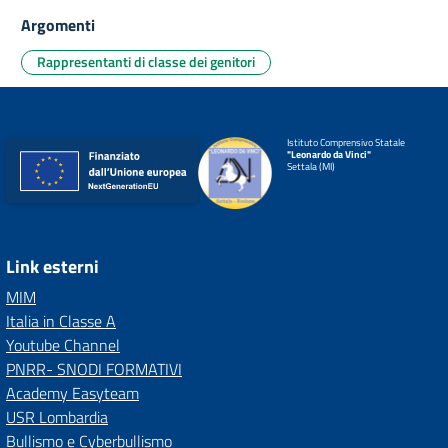
Argomenti
Rappresentanti di classe dei genitori
Istituto Comprensivo Statale
"Leonardo da Vinci"
Settala (MI)
Link esterni
MIM
Italia in Classe A
Youtube Channel
PNRR- SNODI FORMATIVI
Academy Easyteam
USR Lombardia
Bullismo e Cyberbullismo