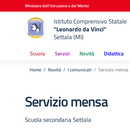
Vai ai contenuti
Vai al menu di navigazione
Vai al footer
Ministero dell'Istruzione e del Merito
Istituto Comprensivo Statale
"Leonardo da Vinci"
Settala (MI)
Scuola
Servizi
Novità
Didattica
Home
Novità
I comunicati
Servizio mensa
Servizio mensa
Scuola secondaria Settala