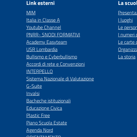
Link esterni
La scuo
MIM
Presenta
Italia in Classe A
I luoghi
Youtube Channel
Le perso
PNRR- SNODI FORMATIVI
I numeri 
Academy Easyteam
Le carte 
USR Lombardia
Organizz
Bullismo e Cyberbullismo
La storia
Accordi di rete e Convenzioni
INTERPELLO
Sistema Nazionale di Valutazione
G-Suite
Invalsi
Bacheche istituzionali
Educazione Civica
Plastic Free
Piano Scuola Estate
Agenda Nord