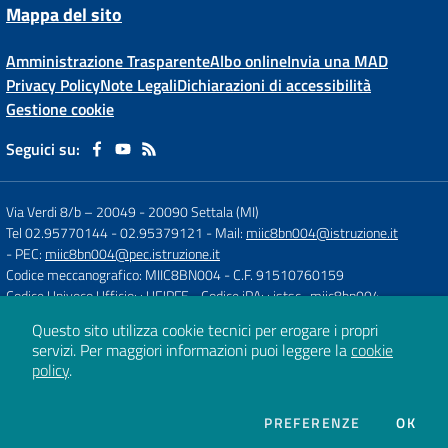
Mappa del sito
Amministrazione Trasparente
Albo online
Invia una MAD
Privacy Policy
Note Legali
Dichiarazioni di accessibilità
Gestione cookie
Seguici su:
Via Verdi 8/b – 20049
-
20090 Settala (MI)
Tel 02.95770144 - 02.95379121
- Mail:
miic8bn004@istruzione.it
- PEC:
miic8bn004@pec.istruzione.it
Codice meccanografico: MIIC8BN004
- C.F. 91510760159
Codice Univoco Ufficio: : UFJPFE
- Codice iPA: : istsc_miic8bn004
Questo sito utilizza cookie tecnici per erogare i propri
servizi.
Per maggiori informazioni puoi leggere la
cookie
Concept & Design by
Designers Italia
policy
.
Sito web realizzato con CMS
SCUOLASTICO
DEI COOKIE
PREFERENZE
OK