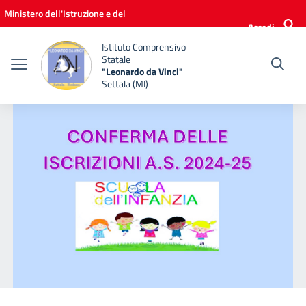
Vai ai contenuti
Vai al menu di navigazione
Vai al footer
Ministero dell'Istruzione e del
Accedi
Merito
Istituto Comprensivo
Statale
"Leonardo da Vinci"
Settala (MI)