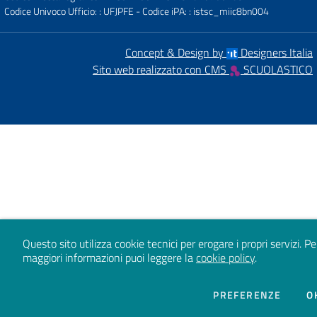
Codice Univoco Ufficio: : UFJPFE
- Codice iPA: : istsc_miic8bn004
Concept & Design by
Designers Italia
Sito web realizzato con CMS
SCUOLASTICO
Questo sito utilizza cookie tecnici per erogare i propri servizi.
Pe
maggiori informazioni puoi leggere la
cookie policy
.
DEI CO
PREFERENZE
O