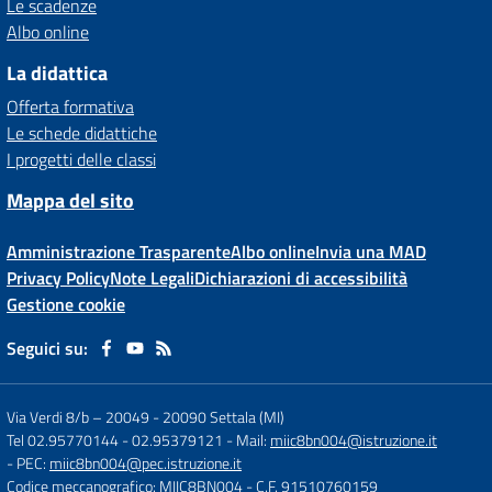
Le scadenze
Albo online
La didattica
Offerta formativa
Le schede didattiche
I progetti delle classi
Mappa del sito
Amministrazione Trasparente
Albo online
Invia una MAD
Privacy Policy
Note Legali
Dichiarazioni di accessibilità
Gestione cookie
Seguici su:
Via Verdi 8/b – 20049
-
20090 Settala (MI)
Tel 02.95770144 - 02.95379121
- Mail:
miic8bn004@istruzione.it
- PEC:
miic8bn004@pec.istruzione.it
Codice meccanografico: MIIC8BN004
- C.F. 91510760159