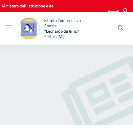
Vai ai contenuti
Vai al menu di navigazione
Vai al footer
Ministero dell'Istruzione e del
Accedi
Merito
Istituto Comprensivo
Statale
"Leonardo da Vinci"
Settala (MI)