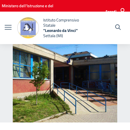
Vai ai contenuti
Vai al menu di navigazione
Vai al footer
Ministero dell'Istruzione e del
Accedi
Merito
Istituto Comprensivo
Statale
"Leonardo da Vinci"
Settala (MI)