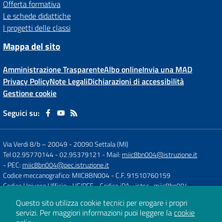
Offerta formativa
Le schede didattiche
I progetti delle classi
Mappa del sito
Amministrazione Trasparente
Albo online
Invia una MAD
Privacy Policy
Note Legali
Dichiarazioni di accessibilità
Gestione cookie
Seguici su:
Via Verdi 8/b – 20049
-
20090 Settala (MI)
Tel 02.95770144 - 02.95379121
- Mail:
miic8bn004@istruzione.it
- PEC:
miic8bn004@pec.istruzione.it
Codice meccanografico: MIIC8BN004
- C.F. 91510760159
Codice Univoco Ufficio: : UFJPFE
- Codice iPA: : istsc_miic8bn004
Questo sito utilizza cookie tecnici per erogare i propri
servizi.
Per maggiori informazioni puoi leggere la
cookie
Concept & Design by
Designers Italia