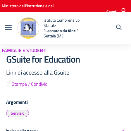
Vai ai contenuti
Vai al menu di navigazione
Vai al footer
Ministero dell'Istruzione e del
Accedi
Merito
Istituto Comprensivo
Statale
"Leonardo da Vinci"
Settala (MI)
FAMIGLIE E STUDENTI
GSuite for Education
Link di accesso alla Gsuite
Stampa / Condividi
Argomenti
Servizio
Indice della pagina