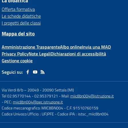
La didattica
Offerta formativa
Le schede didattiche
I progetti delle classi
Mappa del sito
Amministrazione Trasparente
Albo online
Invia una MAD
Privacy Policy
Note Legali
Dichiarazioni di accessibilità
Gestione cookie
Seguici su:
Via Verdi 8/b – 20049
-
20090 Settala (MI)
Tel 02.95770144 - 02.95379121
- Mail:
miic8bn004@istruzione.it
- PEC:
miic8bn004@pec.istruzione.it
Codice meccanografico: MIIC8BN004
- C.F. 91510760159
Codice Univoco Ufficio: : UFJPFE
- Codice iPA: : istsc_miic8bn004