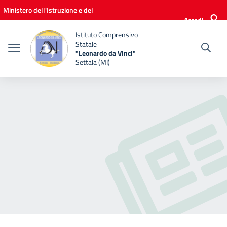
Vai ai contenuti
Vai al menu di navigazione
Vai al footer
Ministero dell'Istruzione e del
Accedi
Merito
Istituto Comprensivo
Statale
"Leonardo da Vinci"
Settala (MI)