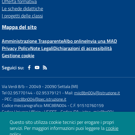
Offerta formativa
Le schede didattiche
I progetti delle classi
Mappa del sito
Amministrazione Trasparente
Albo online
Invia una MAD
Privacy Policy
Note Legali
Dichiarazioni di accessibilità
Gestione cookie
Seguici su:
Via Verdi 8/b – 20049
-
20090 Settala (MI)
Tel 02.95770144 - 02.95379121
- Mail:
miic8bn004@istruzione.it
- PEC:
miic8bn004@pec.istruzione.it
Codice meccanografico: MIIC8BN004
- C.F. 91510760159
Codice Univoco Ufficio: : UFJPFE
- Codice iPA: : istsc_miic8bn004
Questo sito utilizza cookie tecnici per erogare i propri
servizi.
Per maggiori informazioni puoi leggere la
cookie
Concept & Design by
Designers Italia
policy
.