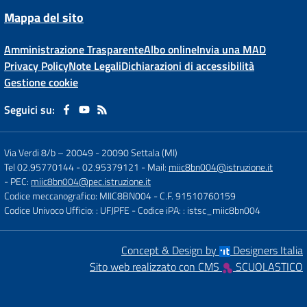
Mappa del sito
Amministrazione Trasparente
Albo online
Invia una MAD
Privacy Policy
Note Legali
Dichiarazioni di accessibilità
Gestione cookie
Seguici su:
Via Verdi 8/b – 20049
-
20090 Settala (MI)
Tel 02.95770144 - 02.95379121
- Mail:
miic8bn004@istruzione.it
- PEC:
miic8bn004@pec.istruzione.it
Codice meccanografico: MIIC8BN004
- C.F. 91510760159
Codice Univoco Ufficio: : UFJPFE
- Codice iPA: : istsc_miic8bn004
Concept & Design by
Designers Italia
Sito web realizzato con CMS
SCUOLASTICO