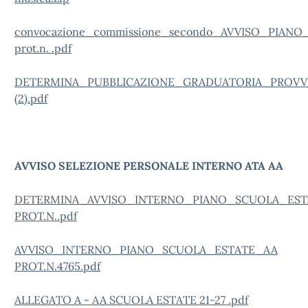
convocazione_commissione_secondo_AVVISO_PIAN
prot.n. .pdf
DETERMINA_PUBBLICAZIONE_GRADUATORIA_PROVV_D
(2).pdf
AVVISO SELEZIONE PERSONALE INTERNO ATA AA
DETERMINA_AVVISO_INTERNO_PIANO_SCUOLA_EST
PROT.N..pdf
AVVISO_INTERNO_PIANO_SCUOLA_ESTATE_AA
PROT.N.4765.pdf
ALLEGATO A - AA SCUOLA ESTATE 21-27 .pdf