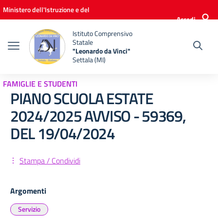
Vai ai contenuti
Vai al menu di navigazione
Vai al footer
Ministero dell'Istruzione e del
Accedi
Merito
Istituto Comprensivo
Statale
"Leonardo da Vinci"
Settala (MI)
FAMIGLIE E STUDENTI
PIANO SCUOLA ESTATE
2024/2025 AVVISO - 59369,
DEL 19/04/2024
Stampa / Condividi
Argomenti
Servizio