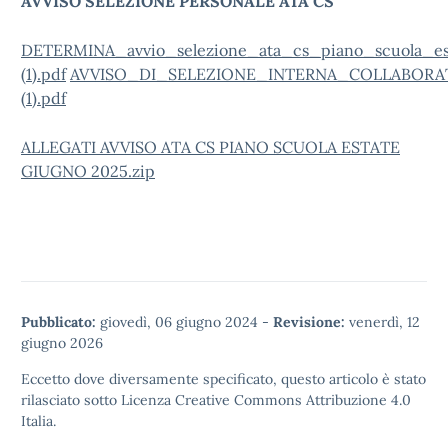
AVVISO SELEZIONE PERSONALE ATA CS
DETERMINA_avvio_selezione_ata_cs_piano_scuola_es
(1).pdf
AVVISO_DI_SELEZIONE_INTERNA_COLLABORATOR
(1).pdf
ALLEGATI AVVISO ATA CS PIANO SCUOLA ESTATE
GIUGNO 2025.zip
Pubblicato:
giovedì, 06 giugno 2024
-
Revisione:
venerdì, 12
giugno 2026
Eccetto dove diversamente specificato, questo articolo è stato
rilasciato sotto
Licenza Creative Commons Attribuzione 4.0
Italia.